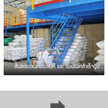
ชั้นลอยอเนกประสงค์ และ ออฟฟิศสำเร็จรูป