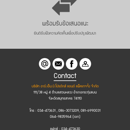
พร้อมรับข้อเสนอแนะ
ยินดีรับฟังความคิดเห็นเพื่อปรับปรุงพัฒนา
Contact
บริษัท อาร์.เอ็น.บี.โปรดักส์ แอนด์ แพ็คเกจจิ้ง จำกัด
111/38 หมู่ 4 ตำบลสวนหลวง อำเภอกระทุ่มแบน
จังหวัดสมุทรสาคร 74110
โทร : 034-473631 , 086-3073209, 081-6990031
064-9835964 (เอก)
แฟกซ์ : 034-473630