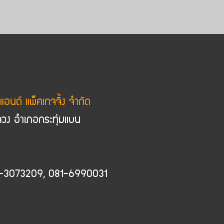
์ แอนด์ แพ็คเกจจิ้ง จำกัด
วง อำเภอกระทุ่มแบน
6-3073209, 081-6990031