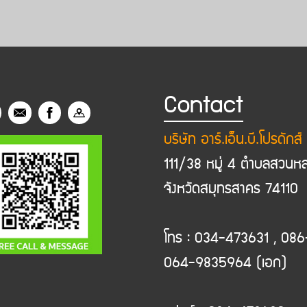
Contact
บริษัท อาร์.เอ็น.บี.โปรดักส
111/38 หมู่ 4 ตำบลสวนหล
จังหวัดสมุทรสาคร 74110
โทร : 034-473631 , 08
064-9835964 (เอก)