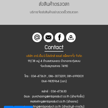
ส่งสินค้าตรงเวลา
บริการจัดส่งสินค้าอย่างรวดเร็วตรงเวลา
Contact
บริษัท อาร์.เอ็น.บี.โปรดักส์ แอนด์ แพ็คเกจจิ้ง จำกัด
111/38 หมู่ 4 ตำบลสวนหลวง อำเภอกระทุ่มแบน
จังหวัดสมุทรสาคร 74110
โทร : 034-473631 , 086-3073209, 081-6990031
064-9835964 (เอก)
แฟกซ์ : 034-473630
อีเมล : purchasing@rnbproduct.co.th (ฝ่ายจัดซื้อ)
marketing@rnbproduct.co.th (ฝ่ายขาย)
accounting@rnbproduct.co.th (ฝ่ายบัญชี-การเงิน)