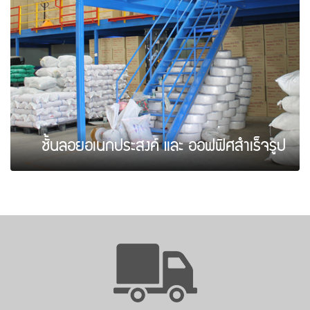
ชั้นลอยอเนกประสงค์ และ ออฟฟิศสำเร็จรูป