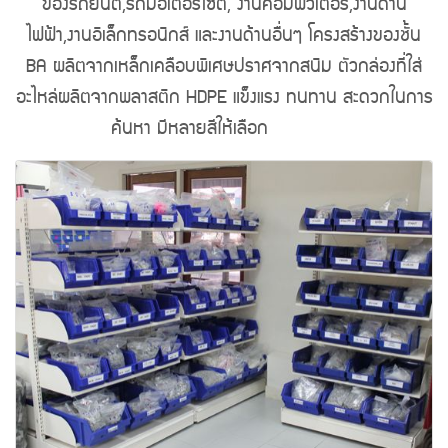
ของรถยนต์,รถมอเตอร์ไซต์, งานคอมพิวเตอร์,งานด้าน
ไฟฟ้า,งานอิเล็กทรอนิกส์ และงานด้านอื่นๆ โครงสร้างของชั้น
BA ผลิตจากเหล็กเคลือบพิเศษปราศจากสนิม ตัวกล่องที่ใส่
อะไหล่ผลิตจากพลาสติก HDPE แข็งแรง ทนทาน สะดวกในการ
ค้นหา มีหลายสีให้เลือก